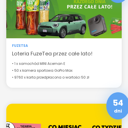
FUZETEA
Loteria FuzeTea przez całe lato!
• 1 x samochód MINI Aceman E
• 50 x kamera sportowa GoPro Max
• 9760 x karta przedpłacona o wartości 50 zł
54
dni