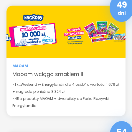
49
dni
MAOAM
Maoam wciąga smakiem II
• 1 x „Weekend w Energylandii dla 4 osób” o wartości 1 676 zł
+ nagroda pieniężna 8 324 zł
• 45 x produkty MAOAM + dwa bilety do Parku Rozrywki
Energylandia