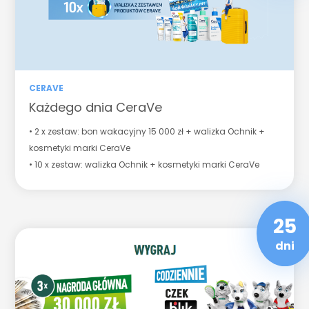
CERAVE
Każdego dnia CeraVe
• 2 x zestaw: bon wakacyjny 15 000 zł + walizka Ochnik +
kosmetyki marki CeraVe
• 10 x zestaw: walizka Ochnik + kosmetyki marki CeraVe
25
dni