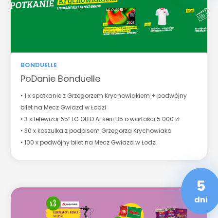
BONDUELLE
PoDanie Bonduelle
• 1 x spotkanie z Grzegorzem Krychowiakiem + podwójny
bilet na Mecz Gwiazd w Łodzi
• 3 x telewizor 65″ LG OLED AI serii B5 o wartości 5 000 zł
• 30 x koszulka z podpisem Grzegorza Krychowiaka
• 100 x podwójny bilet na Mecz Gwiazd w Łodzi
5
dni