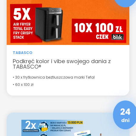
TABASCO
Podkręć kolor i vibe swojego dania z
TABASCO®
• 30 x frytkownica beztłuszczowa marki Tefal
• 60 x 100 zł
24
dni