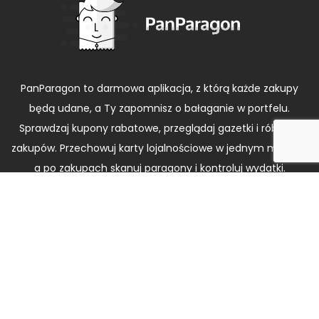
PanParagon to darmowa aplikacja, z którą każde zakupy
będą udane, a Ty zapomnisz o bałaganie w portfelu.
Sprawdzaj kupony rabatowe, przeglądaj gazetki i rób listy
zakupów. Przechowuj karty lojalnościowe w jednym miejscu,
a po zakupach skanuj paragony i kontroluj wydatki.
Pobierz
za darmo