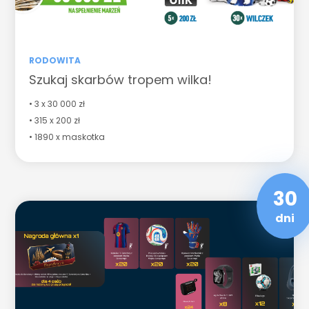
RODOWITA
Szukaj skarbów tropem wilka!
• 3 x 30 000 zł
• 315 x 200 zł
• 1890 x maskotka
30
dni