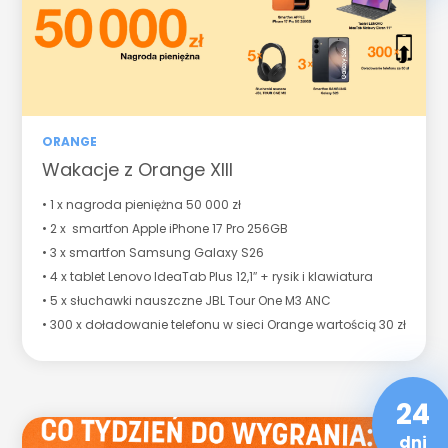
ORANGE
Wakacje z Orange XIII
• 1 x nagroda pieniężna 50 000 zł
• 2 x smartfon Apple iPhone 17 Pro 256GB
• 3 x smartfon Samsung Galaxy S26
• 4 x tablet Lenovo IdeaTab Plus 12,1″ + rysik i klawiatura
• 5 x słuchawki nauszczne JBL Tour One M3 ANC
• 300 x doładowanie telefonu w sieci Orange wartością 30 zł
24
dni