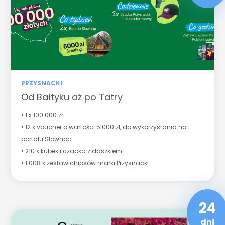
PRZYSNACKI
Od Bałtyku aż po Tatry
• 1 x 100 000 zł
• 12 x voucher o wartości 5 000 zł, do wykorzystania na
portalu Slowhop
• 210 x kubek i czapka z daszkiem
• 1 008 x zestaw chipsów marki Przysnacki
24
dni